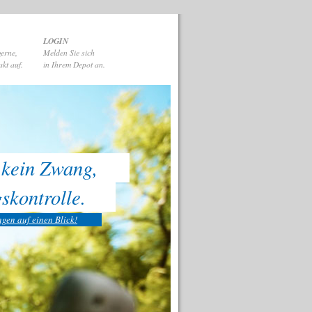
LOGIN
gerne,
Melden Sie sich
kt auf.
in Ihrem Depot an.
 kein Zwang,
skontrolle.
ngen auf einen Blick!