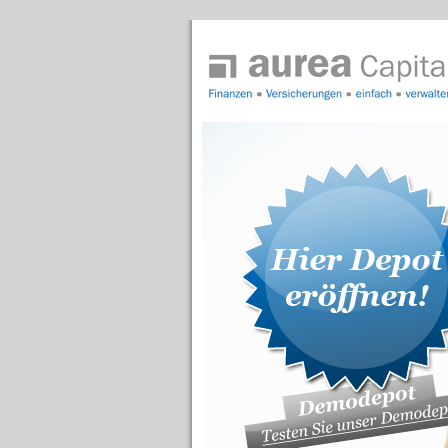
aurea Capital GmbH
hat
4,97
von
5
|
89
Bewertungen auf ProvenExpe