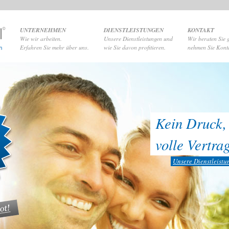
UNTERNEHMEN
DIENSTLEISTUNGEN
KONTAKT
Wie wir arbeiten.
Unsere Dienstleistungen und
Wir beraten Sie 
Erfahren Sie mehr über uns.
wie Sie davon profitieren.
nehmen Sie Konta
Sternen
rt.com
Kein Druck,
volle Vertrag
Unsere Dienstleistu