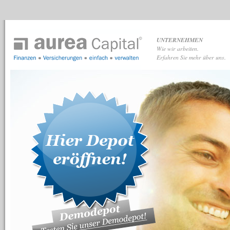
UNTERNEHMEN
Wie wir arbeiten.
Erfahren Sie mehr über uns.
aurea Capital GmbH
hat
4,97
von
5
Sternen
|
89
Bewertungen auf ProvenExpert.com