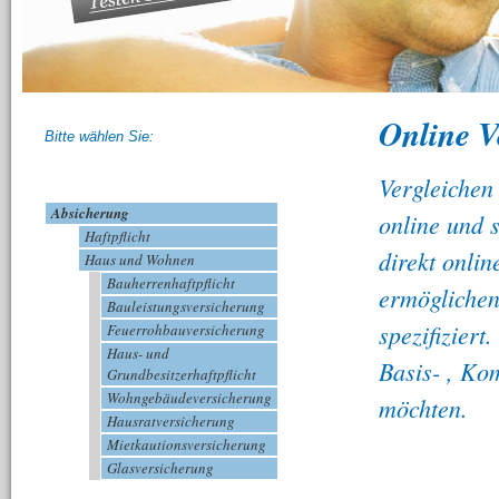
Online Ve
Bitte wählen Sie:
Vergleichen
Absicherung
online und 
Haftpflicht
direkt onli
Haus und Wohnen
Bauherrenhaftpflicht
ermöglichen
Bauleistungsversicherung
spezifiziert
Feuerrohbauversicherung
Haus- und
Basis- , Ko
Grundbesitzerhaftpflicht
Wohngebäudeversicherung
möchten.
Hausratversicherung
Mietkautionsversicherung
Glasversicherung