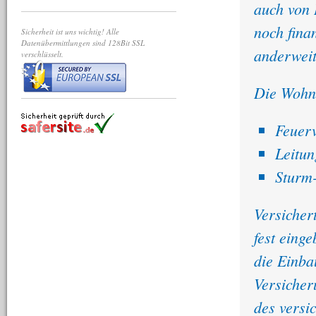
auch von 
noch fina
Sicherheit ist uns wichtig! Alle
Datenübermittlungen sind 128Bit SSL
anderweit
verschlüsselt.
Die Wohng
Feuer
Leitu
Sturm
Versicher
fest eing
die Einba
Versicher
des versi