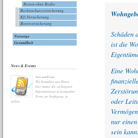
Reisen ohne Risiko
Rechtsschutzversicherung
Wohngebä
Kfz-Versicherung
Bootsversicherung
Schäden a
Vorsorge
ist die W
Gesundheit
Eigentüme
News & Events
Eine Wohn
News und Events
finanziell
Wir bemühen uns Ihnen
hier immer die wichtigsten
Zerstörun
Informationen in kompakter
Form zur Verfügung zu
oder Leit
stellen.
Vermögen 
nur einen
sein kann