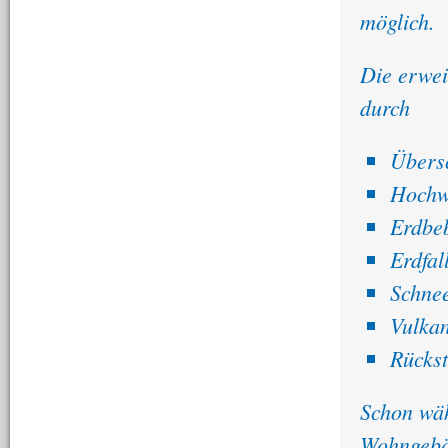
möglich.
Die erwei
durch
Über
Hochw
Erdbe
Erdfal
Schne
Vulka
Rückst
Schon wäh
Wohngebä