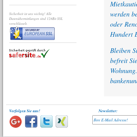
Mietkauti
werden b
Sicherheit ist uns wichtig! Alle
Datenübermittlungen sind 128Bit SSL
oder Reno
verschlüsselt.
Hundert E
Bleiben S
befreit S
Wohnung. 
bankenuna
Verfolgen Sie uns!
Newsletter: