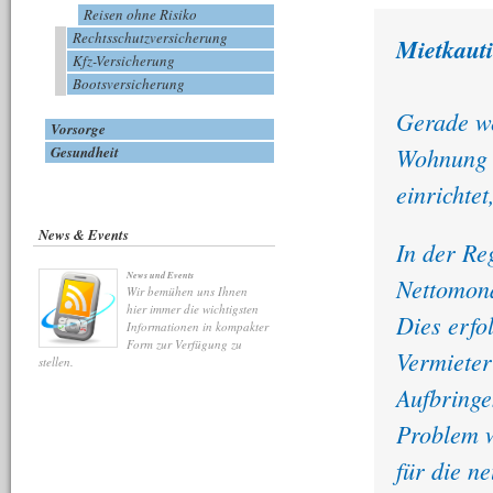
Reisen ohne Risiko
Rechtsschutzversicherung
Mietkauti
Kfz-Versicherung
Bootsversicherung
Gerade we
Vorsorge
Wohnung g
Gesundheit
einrichte
News & Events
In der Re
News und Events
Nettomona
Wir bemühen uns Ihnen
hier immer die wichtigsten
Dies erfo
Informationen in kompakter
Form zur Verfügung zu
Vermieter
stellen.
Aufbringe
Problem 
für die n