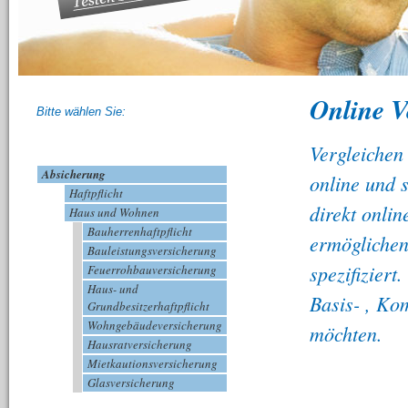
Online Ve
Bitte wählen Sie:
Vergleichen
Absicherung
online und 
Haftpflicht
direkt onli
Haus und Wohnen
Bauherrenhaftpflicht
ermöglichen
Bauleistungsversicherung
spezifiziert
Feuerrohbauversicherung
Haus- und
Basis- , Ko
Grundbesitzerhaftpflicht
Wohngebäudeversicherung
möchten.
Hausratversicherung
Mietkautionsversicherung
Glasversicherung