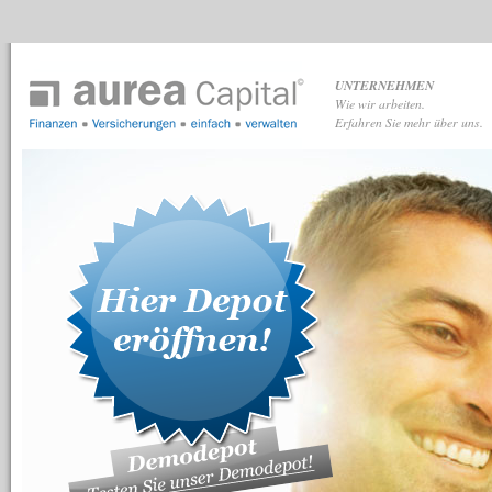
UNTERNEHMEN
Wie wir arbeiten.
Erfahren Sie mehr über uns.
aurea Capital GmbH
hat
4,97
von
5
Sternen
|
89
Bewertungen auf ProvenExpert.com